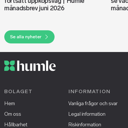
fortsatt uppköpsvåg | Humle
se vad
månadsbrev juni 2026
månad
Se alla nyheter
BOLAGET
INFORMATION
Hem
Vanliga frågor och svar
Om oss
Legal information
Hållbarhet
Riskinformation