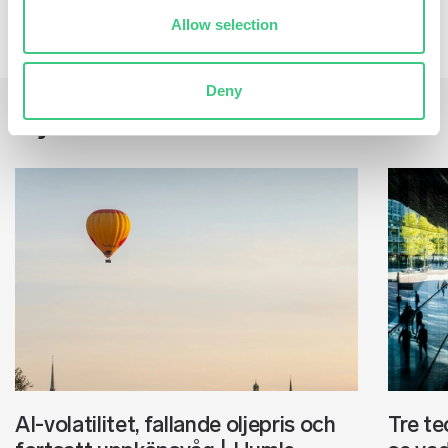
Allow selection
Deny
Nyheter
AI-volatilitet, fallande oljepris och
Tre te