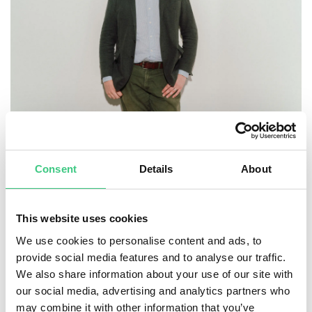
– En av fördelarna med att bygga ett nytt företag från
grunden som vi gör på Atle är att vi kan forma
affärsmodellen och processerna i linje med Global
Consent
Details
About
Compacts principer för hållbart företagande från
början. Vi är mycket glada att ha blivit godkända som
medlemmar och att vi kan dela vår inställning till
This website uses cookies
transparens och ansvarstagande med omvärlden,
We use cookies to personalise content and ads, to
säger Atles hållbarhetsansvarige David Seekell.
provide social media features and to analyse our traffic.
We also share information about your use of our site with
Global rörelse för näringslivet
our social media, advertising and analytics partners who
may combine it with other information that you’ve