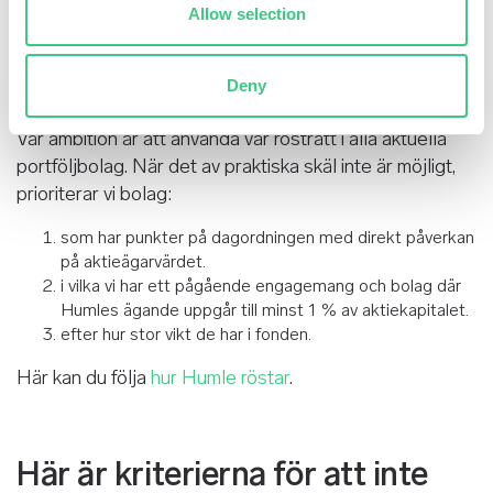
genererar långsiktigt aktieägarvärde och samtidigt
Allow selection
uppmuntrar bolag till mer ansvarsfullt agerande i miljö-
och samhällsfrågor. Läs mer i Humles
Deny
hållbarhetsrapport
(in Eng).
Vår ambition är att använda vår rösträtt i alla aktuella
portföljbolag. När det av praktiska skäl inte är möjligt,
prioriterar vi bolag:
som har punkter på dagordningen med direkt påverkan
på aktieägarvärdet.
i vilka vi har ett pågående engagemang och bolag där
Humles ägande uppgår till minst 1 % av aktiekapitalet.
efter hur stor vikt de har i fonden.
Här kan du följa
hur Humle röstar
.
Här är kriterierna för att inte