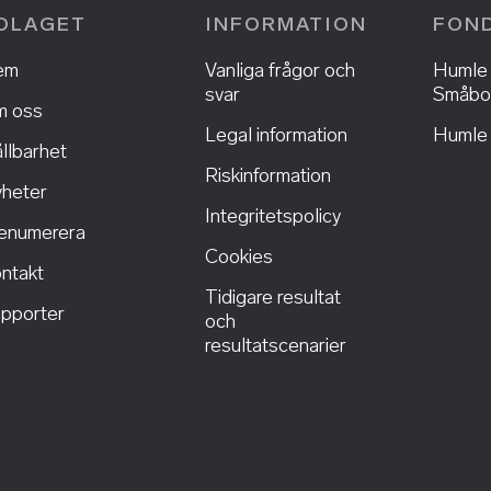
OLAGET
INFORMATION
FON
em
Vanliga frågor och
Humle
svar
Småbo
 oss
Legal information
Humle 
llbarhet
Riskinformation
heter
Integritetspolicy
enumerera
Cookies
ntakt
Tidigare resultat
pporter
och
resultatscenarier