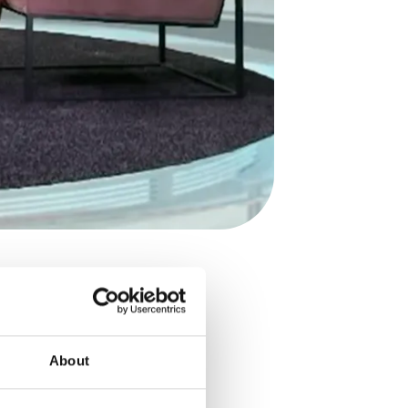
en i DiTV. De gav sin syn på
ta framtiden? Petter Löfqvist
About