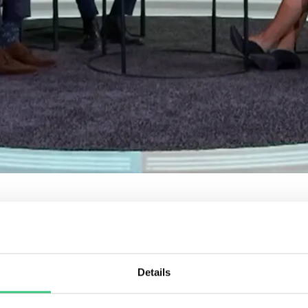
uades förvaltare Petter Löfqvist och förvaltare Joel Backest
ecklas den närmsta framtiden.
just nu. Men hur kan den komma att utvecklas inom den närms
Details
 kring detta med Dagens Industri i DiTV.