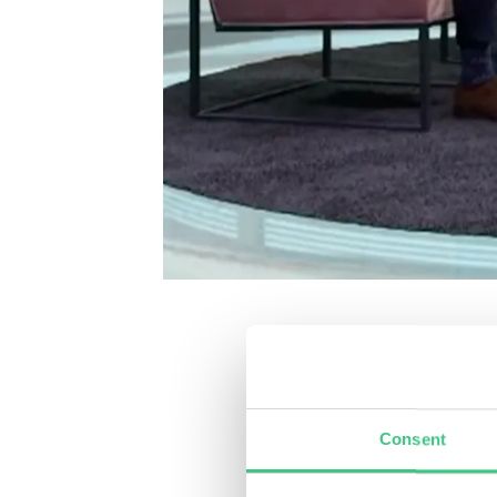
Den 13 september 2021 intervj
hur börsen kan komma att utv
Det är lite motigt på börsen 
Consent
delade med sig av sina tankar