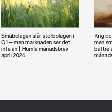
Småbolagen slår storbolagen i
Krig o
Q1 – men marknaden ser det
men sm
inte än | Humle månadsbrev
bättre 
april 2026
månads