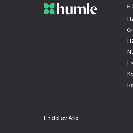
B
H
Om
Hå
Ny
Pr
Ko
Ra
En del av
Atle