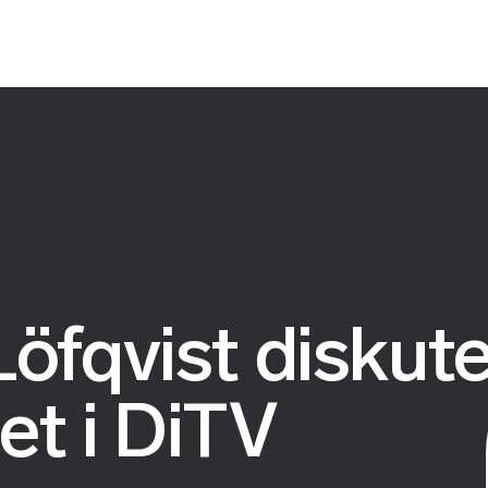
Löfqvist diskut
et i DiTV