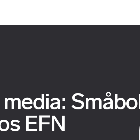
 media: Småbol
hos EFN