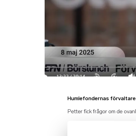
Humlefondernas förvaltare 
Petter fick frågor om de ovanl
Han hade också med sig någr
produkter av valsad aluminium