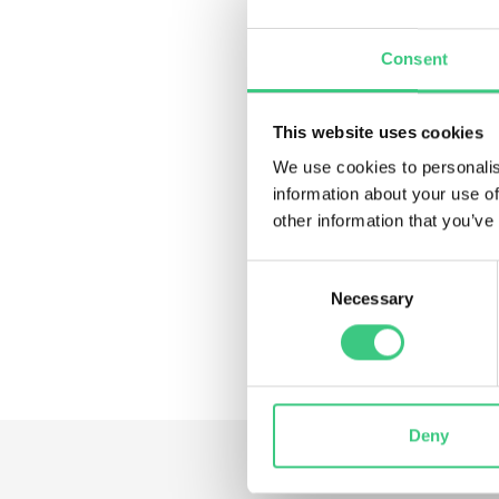
Gränges
är ett av börsens äl
fordonsindustrin har bolaget i
Consent
och har en struktur som kan st
90 procent av det Gränges säl
This website uses cookies
Ett annat case var spelkonce
We use cookies to personalis
utpräglad serieförvärvare in
information about your use of
förvärven igen. De verkar på
other information that you’ve
genom förvärv.
Consent
Se programmet
här
!
Necessary
Selection
Deny