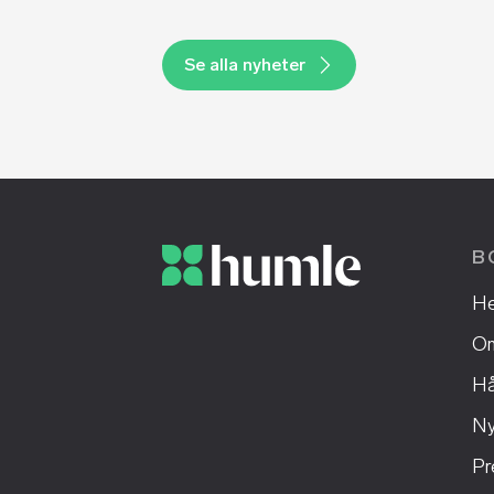
Se alla nyheter
B
H
Om
Hå
Ny
Pr