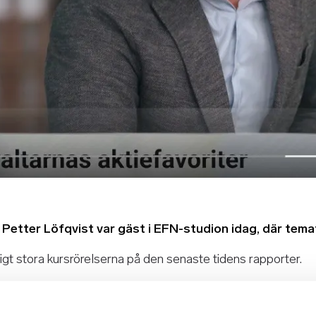
Petter Löfqvist var gäst i EFN-studion idag, där tema
igt stora kursrörelserna på den senaste tidens rapporter.
a bolagscase som han berättade om, däribland Gränges, gr
.