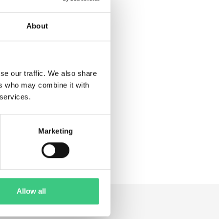
s exponeringen mot
cerade i Europa, USA och Kina
About
r, detsamma gäller i Asien. Och
ee
. Bolaget var länge en
se our traffic. We also share
smodee förväntas släppa loss
ers who may combine it with
 år, plus att de kan växa
 services.
Marketing
Allow all