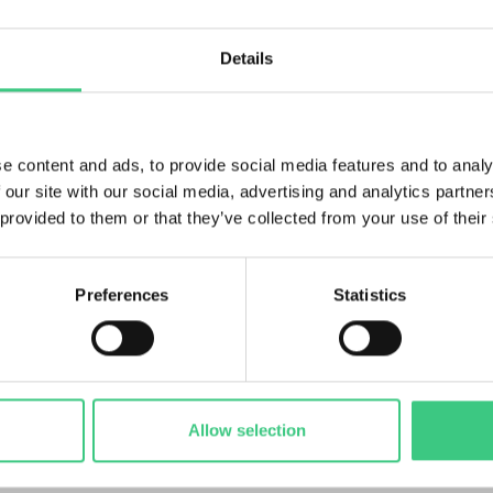
dsta bolag och har nyligen tagits in i Humles portfölj. Trot
nte påverkats nämnvärt av tulloron. Deras fabriker är utpla
Details
å emot handelshinder. Det de säljer till Europa tillverkas dä
jer i Nord- och Sydamerika tillverkas i USA.
rnen Embracers avknoppning, brädspelstillverkaren
Asmod
e content and ads, to provide social media features and to analy
nan de köptes upp av Embracer. Som fristående bolag kan A
 our site with our social media, advertising and analytics partn
 en ganska konjunkturoberoende marknad som växer 4–5% per
 provided to them or that they’ve collected from your use of their
Preferences
Statistics
Allow selection