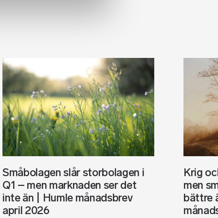
Småbolagen slår storbolagen i
Krig o
Q1 – men marknaden ser det
men sm
inte än | Humle månadsbrev
bättre 
april 2026
månads