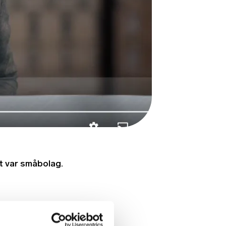
t var småbolag.
undat 1896,
som tillverkar