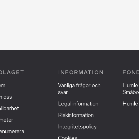
OLAGET
INFORMATION
FON
em
Vanliga frågor och
Humle
svar
Småbo
 oss
Legal information
Humle 
llbarhet
Riskinformation
heter
Integritetspolicy
enumerera
Cookies