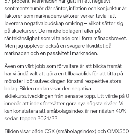
37 procent. Marknaden har gått in i ett negativt
sentimentshumör där räntor, inflation och konjunktur är
faktorer som marknadens aktörer verkar tävla i att
leverera negativa budskap omkring – vilket sätter sig
på aktiekurser. De mindre bolagen faller på
räntekänslighet som vi talade om i förra månadsbrevet.
Men jag upplever också en svagare likviditet på
marknaden och en passivitet i marknaden.
Även om vårt jobb som förvaltare är att blicka framåt
har vi ändå valt att göra en tillbakablick för att titta på
mönster i börsutvecklingen för små respektive stora
bolag. Bilden nedan visar den negativa
aktiekursutvecklingen från senaste topp. Ett värde på 0
innebär att index fortsätter göra nya högsta nivåer. Vi
kan konstatera att småbolagsindex är ner nästan 40%
sedan toppen 2021/22.
Bilden visar både CSX (småbolagsindex) och OMXS30