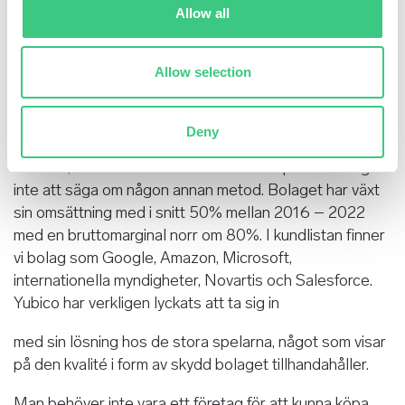
Allow all
identifieringen. För Yubikey är det tekniken bakom
denna som är intressant, men vi tänker inte ge oss in på
att förklara det tekniska utan låta siffrorna och
Allow selection
kunderna tala för sig själva.
Ett konto som är kopplat till Yubikey där denne används
Deny
som en del i tvåfaktorsverifieringen har aldrig blivit
”hackat”, dvs otillåten åtkomst av annan part. Detta går
inte att säga om någon annan metod. Bolaget har växt
sin omsättning med i snitt 50% mellan 2016 – 2022
med en bruttomarginal norr om 80%. I kundlistan finner
vi bolag som Google, Amazon, Microsoft,
internationella myndigheter, Novartis och Salesforce.
Yubico har verkligen lyckats att ta sig in
med sin lösning hos de stora spelarna, något som visar
på den kvalité i form av skydd bolaget tillhandahåller.
Man behöver inte vara ett företag för att kunna köpa