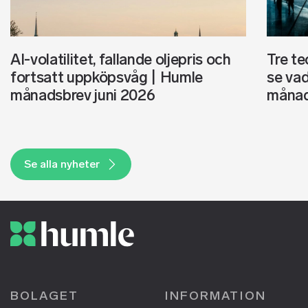
AI-volatilitet, fallande oljepris och
Tre te
fortsatt uppköpsvåg | Humle
se vad
månadsbrev juni 2026
månad
Se alla nyheter
BOLAGET
INFORMATION