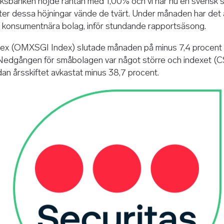
iksbanken höjde räntan med 1,00% och vi har nu en svensk 
er dessa höjningar vände de tvärt. Under månaden har det 
rån konsumentnära bolag, inför stundande rapportsäsong.
ex (OMXSGI Index) slutade månaden på minus 7,4 procent o
 Nedgången för småbolagen var något större och indexet 
dan årsskiftet avkastat minus 38,7 procent.