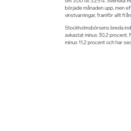
om 3,00 till 3,25%. Svenska R
började månaden upp, men eft
vinstvarningar, framför allt f
Stockholmsbörsens breda ind
avkastat minus 30,2 procent.
minus 11,2 procent och har se