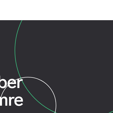
ber
mre