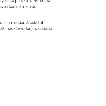
styrränta på 1,75%. Börserna
även kommit in en del
ch har sedan årsskiftet
(CSX Index Sweden) avkastade