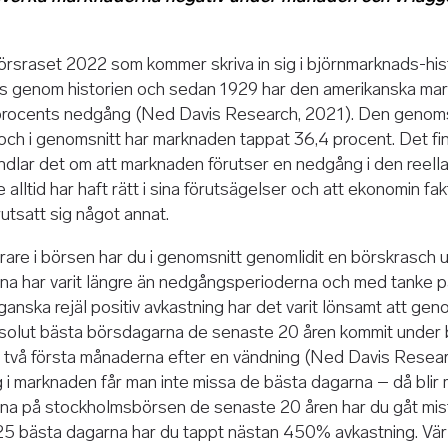
rsraset 2022 som kommer skriva in sig i björnmarknads-histo
s genom historien och sedan 1929 har den amerikanska ma
procents nedgång (Ned Davis Research, 2021). Den genomsn
 och i genomsnitt har marknaden tappat 36,4 procent. Det finn
dlar det om att marknaden förutser en nedgång i den reell
lltid har haft rätt i sina förutsägelser och att ekonomin fakt
utsatt sig något annat.
rare i börsen har du i genomsnitt genomlidit en börskrasch u
na har varit längre än nedgångsperioderna och med tanke p
anska rejäl positiv avkastning har det varit lönsamt att ge
absolut bästa börsdagarna de senaste 20 åren kommit under
e två första månaderna efter en vändning (Ned Davis Resea
g i marknaden får man inte missa de bästa dagarna – då blir
rna på stockholmsbörsen de senaste 20 åren har du gåt m
 25 bästa dagarna har du tappt nästan 450% avkastning. Vär