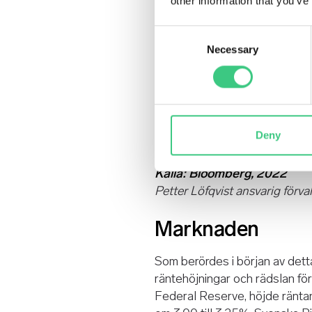
other information that you’ve
Consent
Necessary
Selection
Deny
Källa: Bloomberg, 2022
Petter Löfqvist ansvarig förval
Marknaden
Som berördes i början av dett
räntehöjningar och rädslan f
Federal Reserve, höjde räntan