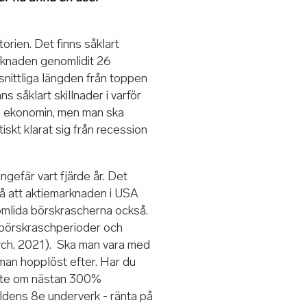
rien. Det finns såklart
rknaden genomlidit 26
ittliga längden från toppen
s såklart skillnader i varför
a ekonomin, men man ska
iskt klarat sig från recession
ngefär vart fjärde år. Det
å att aktiemarknaden i USA
nomlida börskrascherna också.
 börskraschperioder och
rch, 2021). Ska man vara med
 man hopplöst efter. Har du
iste om nästan 300%
ldens 8e underverk - ränta på