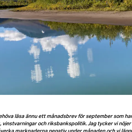
behöva läsa ännu ett månadsbrev för september som han
, vinstvarningar och riksbankspolitik. Jag tycker vi nöje
påverka marknaderna negativ under månaden och vi lägge