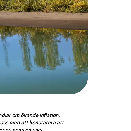
dlar om ökande inflation,
r oss med att konstatera att
r nu ännu en usel