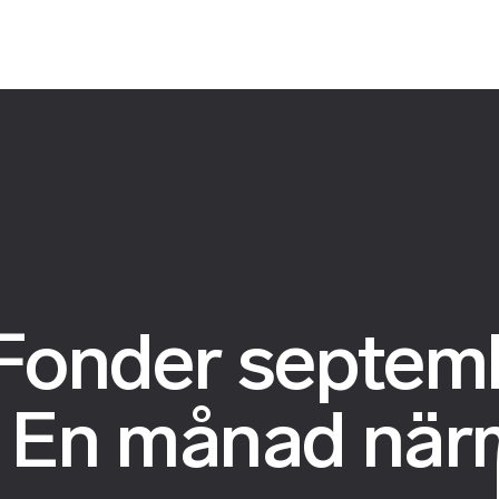
Fonder septem
 En månad när