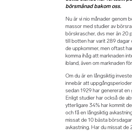
börsmånad bakom oss.
Nu är vi nio månader genom bö
massor med studier av börsra
börskrascher, dvs mer än 20 
till botten har varit 289 dagar
de uppkommer, men oftast han
komma ihåg att marknaden inte a
ibland, även om marknaden för
Om du är en långsiktig investe
innebär att uppgångsperioder
sedan 1929 har genererat en g
Enligt studier har också de 
ytterligare 34% har kommit d
och få en långsiktig avkastnin
missat de 10 bästa börsdaga
avkastning. Har du missat de