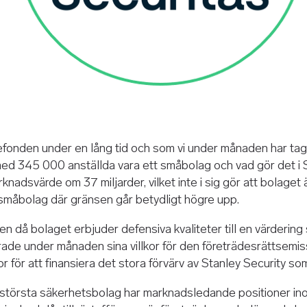
gefonden under en lång tid och som vi under månaden har tag
 med 345 000 anställda vara ett småbolag och vad gör det i
nadsvärde om 37 miljarder, vilket inte i sig gör att bolaget ä
t småbolag där gränsen går betydligt högre upp.
öljen då bolaget erbjuder defensiva kvaliteter till en värderi
erade under månaden sina villkor för den företrädesrättsem
onor för att finansiera det stora förvärv av Stanley Security 
största säkerhetsbolag har marknadsledande positioner inom