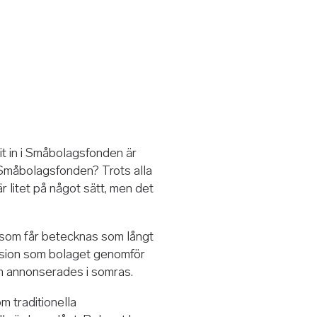
it in i Småbolagsfonden är
 Småbolagsfonden? Trots alla
r litet på något sätt, men det
ng som får betecknas som långt
ission som bolaget genomför
som annonserades i somras.
 traditionella