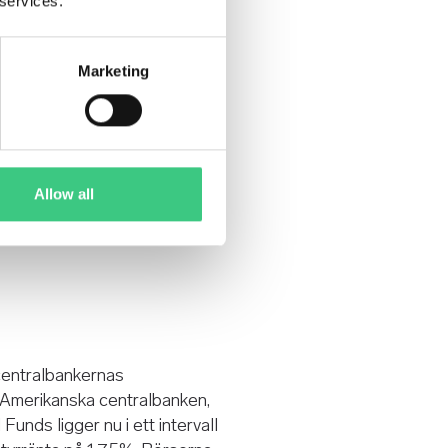
 services.
Marketing
Allow all
 centralbankernas
 Amerikanska centralbanken,
nds ligger nu i ett intervall