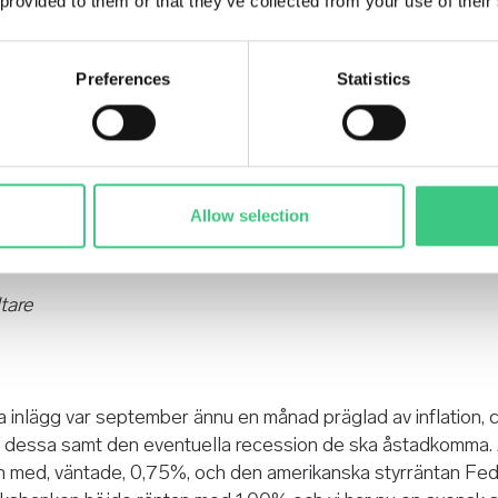
 provided to them or that they’ve collected from your use of their
Preferences
Statistics
Allow selection
tare
a inlägg var september ännu en månad präglad av inflation,
ör dessa samt den eventuella recession de ska åstadkomma.
 med, väntade, 0,75%, och den amerikanska styrräntan Fed Fu