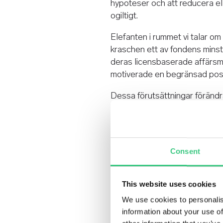
hypoteser och att reducera el
ogiltigt.
Elefanten i rummet vi talar om
kraschen ett av fondens minst
deras licensbaserade affärsmo
motiverade en begränsad posit
Dessa förutsättningar föränd
Intuitive Surgical säger upp de
kontrakt, utan också en störr
tillväxttakten framåt. I en såd
verifierbara antaganden. När de
Consent
snabbt och konsekvent.
Petter Löfqvist, ansvarig för
This website uses cookies
We use cookies to personalis
information about your use of