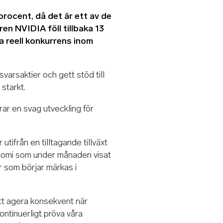
procent, då det är ett av de
en NVIDIA föll tillbaka 13
a reell konkurrens inom
svarsaktier och gett stöd till
starkt.
ar en svag utveckling för
tifrån en tilltagande tillväxt
nomi som under månaden visat
r som börjar märkas i
tt agera konsekvent när
kontinuerligt pröva våra