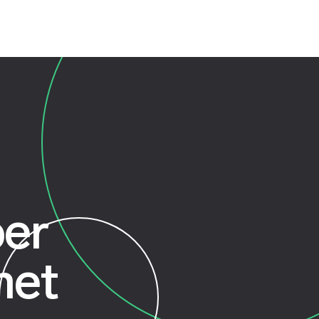
er
met