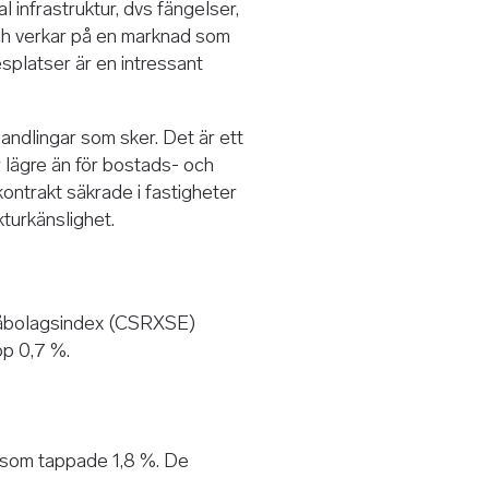
 infrastruktur, dvs fängelser,
 och verkar på en marknad som
splatser är en intressant
andlingar som sker. Det är ett
r lägre än för bostads- och
kontrakt säkrade i fastigheter
kturkänslighet.
måbolagsindex (CSRXSE)
pp 0,7 %.
 som tappade 1,8 %. De