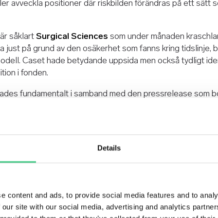
ler avveckla positioner där riskbilden förändras på ett sät
 är såklart
Surgical Sciences
som under månaden kraschlan
a just på grund av den osäkerhet som fanns kring tidslinje,
dell. Caset hade betydande uppsida men också tydligt identi
ion i fonden.
rades fundamentalt i samband med den pressrelease som bol
t avtal som tidigare fanns på plats. Det innebar inte bara en
e osäkerhet kring intäktsmodell, skalbarhet och marknadens m
an situation handlar det om att säkerställa att portföljen är 
n ursprungliga anledningen till att vara investerad inte längr
Details
valtare Humle Fonder
e content and ads, to provide social media features and to analy
 our site with our social media, advertising and analytics partn