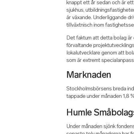
knappt ett år sedan och är ett
sjukhus, utbildningsfastighete
är växande. Underliggande dri
tillväxtnisch inom fastighetsse
Det faktum att detta bolag är
förvaltande projektutvecklings
lokalutvecklare genom att bola
som är extremt specialanpassad
Marknaden
Stockholmsbörsens breda in
tappade under månaden 1,8 %.
Humle Småbolag
Under månaden sjönk fondens
senaste tolv månaderna har fo