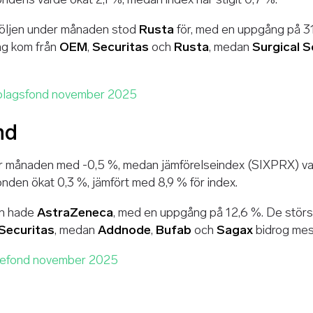
tföljen under månaden stod
Rusta
för, med en uppgång på 31
ing kom från
OEM
,
Securitas
och
Rusta
, medan
Surgical 
lagsfond november 2025
nd
 månaden med -0,5 %, medan jämförelseindex (SIXPRX) var
nden ökat 0,3 %, jämfört med 8,9 % för index.
jen hade
AstraZeneca
, med en uppgång på 12,6 %. De störs
Securitas
, medan
Addnode
,
Bufab
och
Sagax
bidrog mest
gefond november 2025