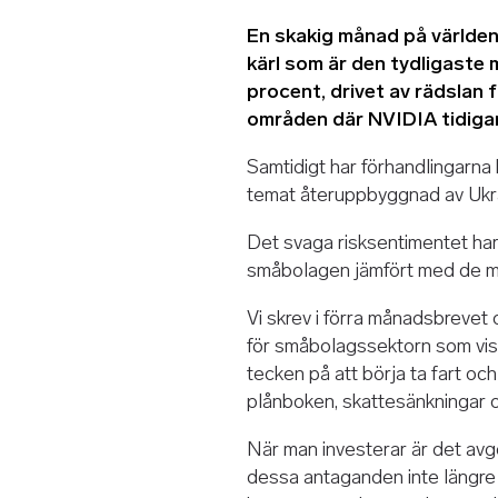
En skakig månad på världens
kärl som är den tydligaste 
procent, drivet av rädslan 
områden där NVIDIA tidigar
Samtidigt har förhandlingarna k
temat återuppbyggnad av Ukrai
Det svaga risksentimentet har
småbolagen jämfört med de m
Vi skrev i förra månadsbrevet o
för småbolagssektorn som vis
tecken på att börja ta fart oc
plånboken, skattesänkningar o
När man investerar är det avg
dessa antaganden inte längre hå