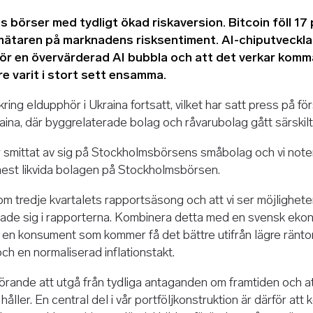
 börser med tydligt ökad riskaversion. Bitcoin föll 17 
mätaren på marknadens risksentiment. AI-chiputvecklar
för en övervärderad AI bubbla och att det verkar komm
e varit i stort sett ensamma.
ring eldupphör i Ukraina fortsatt, vilket har satt press på för
na, där byggrelaterade bolag och råvarubolag gått särskilt 
 smittat av sig på Stockholmsbörsens småbolag och vi noter
est likvida bolagen på Stockholmsbörsen.
m tredje kvartalets rapportsäsong och att vi ser möjligheter u
ade sig i rapporterna. Kombinera detta med en svensk eko
h en konsument som kommer få det bättre utifrån lägre ränto
ch en normaliserad inflationstakt.
örande att utgå från tydliga antaganden om framtiden och a
ller. En central del i vår portföljkonstruktion är därför att 