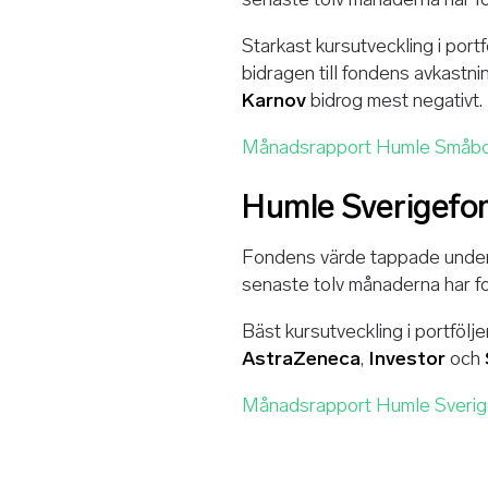
Starkast kursutveckling i por
bidragen till fondens avkastn
Karnov
bidrog mest negativt.
Månadsrapport Humle Småbo
Humle Sverigefo
Fondens värde tappade under
senaste tolv månaderna har fo
Bäst kursutveckling i portföl
AstraZeneca
,
Investor
och
Månadsrapport Humle Sveri