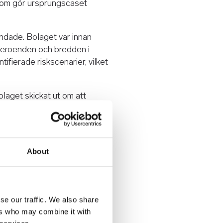
t som gör ursprungscaset
dade. Bolaget var innan
 beroenden och bredden i
fierade riskscenarier, vilket
aget skickat ut om att
 omvärdering av ett enskilt
öjlighet att förutse
byggd på intakta och
e finns, är vårt jobb att agera
About
se our traffic. We also share
ers who may combine it with