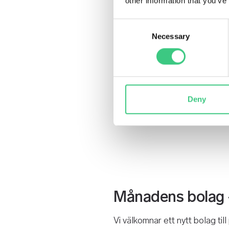
other information that you’ve
Consent
Necessary
Selection
Deny
Månadens bolag -
Vi välkomnar ett nytt bolag til