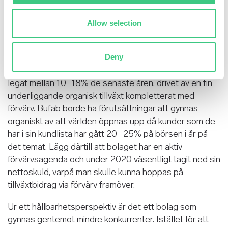
av alla typer av varor (tex motorsågar, diskmaskiner och
bilar). Insatsvaror som inte har något värde för
Allow selection
produkten, men som är livsviktiga att de finns på rätt
plats på rätt tid på produktionslinan.
Deny
Bolaget har en fin finansiell historik med en tillväxt som
legat mellan 10–18% de senaste åren, drivet av en fin
underliggande organisk tillväxt kompletterat med
förvärv. Bufab borde ha förutsättningar att gynnas
organiskt av att världen öppnas upp då kunder som de
har i sin kundlista har gått 20–25% på börsen i år på
det temat. Lägg därtill att bolaget har en aktiv
förvärvsagenda och under 2020 väsentligt tagit ned sin
nettoskuld, varpå man skulle kunna hoppas på
tillväxtbidrag via förvärv framöver.
Ur ett hållbarhetsperspektiv är det ett bolag som
gynnas gentemot mindre konkurrenter. Istället för att