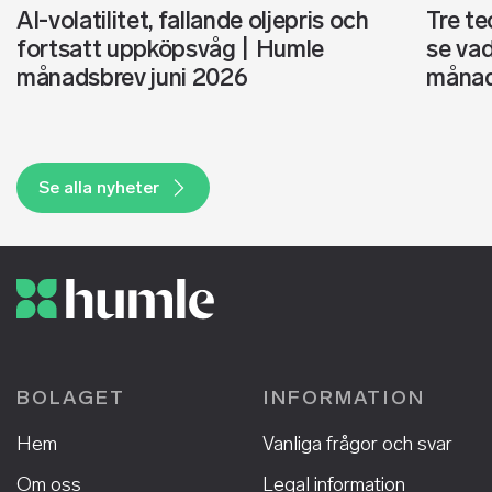
AI-volatilitet, fallande oljepris och
Tre te
fortsatt uppköpsvåg | Humle
se vad
månadsbrev juni 2026
månad
Se alla nyheter
BOLAGET
INFORMATION
Hem
Vanliga frågor och svar
Om oss
Legal information