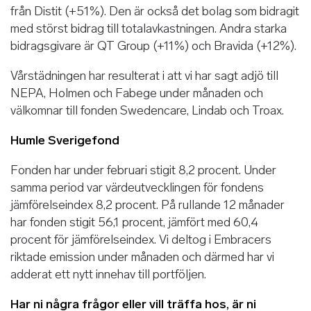
från Distit (+51%). Den är också det bolag som bidragit
med störst bidrag till totalavkastningen. Andra starka
bidragsgivare är QT Group (+11%) och Bravida (+12%).
Vårstädningen har resulterat i att vi har sagt adjö till
NEPA, Holmen och Fabege under månaden och
välkomnar till fonden Swedencare, Lindab och Troax.
Humle Sverigefond
Fonden har under februari stigit 8,2 procent. Under
samma period var värdeutvecklingen för fondens
jämförelseindex 8,2 procent. På rullande 12 månader
har fonden stigit 56,1 procent, jämfört med 60,4
procent för jämförelseindex. Vi deltog i Embracers
riktade emission under månaden och därmed har vi
adderat ett nytt innehav till portföljen.
Har ni några frågor eller vill träffa hos, är ni