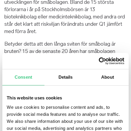
utvecklingen för småbolagen. Bland de 15 största
förlorarna i år på Stockholmsbörsen är 13
bioteknikbolag eller medicinteknikbolag, med andra ord
står det klart att riskviljan förändrats under Q1 jämfört
med förra året.
Betyder detta att den långa sviten för småbolag är
bruten? 15 av de senaste 20 åren har småbolagen
avkastat bättre än de stora. Vi kan konstatera att
småbolagens historiska styrka bygger på en signifikant
starkare vinsttillväxt över tid. Har förutsättningarna för
Consent
Details
About
småbolag att växa även framöver förändrats bara för
att det gått ett kvartal av 2021? Jag har svårt att se att
en förändring går så fort som ett kvartal, varpå vi
This website uses cookies
fortsätter leta efter och äga kvalitativ hållbar tillväxt
We use cookies to personalise content and ads, to
även härifrån och framåt.
provide social media features and to analyse our traffic.
We also share information about your use of our site with
Månadens bolag
our social media, advertising and analytics partners who