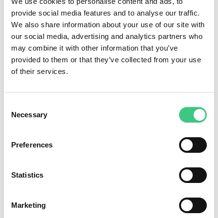
We use cookies to personalise content and ads, to
sådan framtida kontakt. Personuppgifter som inhämtas
provide social media features and to analyse our traffic.
vid marknadsföring lagrar Bolaget tills vidare för
We also share information about your use of our site with
marknadsföringsändamål. Avseende Bolagets
our social media, advertising and analytics partners who
leverantörer kan Bolaget komma att behöva lagra
may combine it with other information that you’ve
personuppgifterna efter det att avtalsrelationen
provided to them or that they’ve collected from your use
upphört, bland annat för att hantera rättsliga krav som
of their services.
kan tänkas riktas mot Bolaget, för att säkerställa
uppfyllelse av legala skyldigheter, exempelvis
avseende beskattning eller bokföring. Undantagsvis
Consent
Necessary
Selection
sparas därför personuppgifter i 7 år (bokföring) eller
10 år från avtalsförhållandets upphörande.
Preferences
Konfidentialitet och säkerhet
Bolaget är angelägna om att de registrerades
Statistics
personuppgifter behandlas säkert. Lämpliga fysiska,
tekniska och organisatoriska säkerhetsåtgärder vidtas
Marketing
för att säkert lagra personuppgifter och minimera