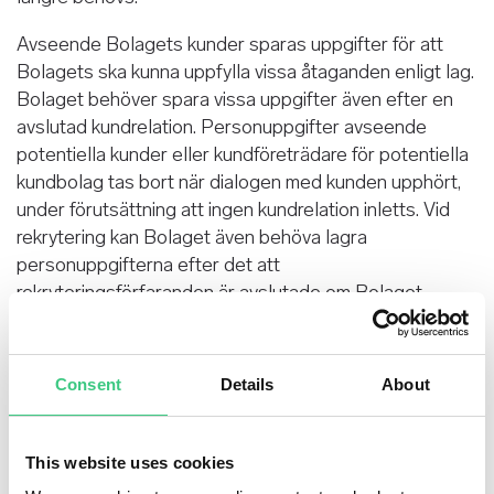
Avseende Bolagets kunder sparas uppgifter för att
Bolagets ska kunna uppfylla vissa åtaganden enligt lag.
Bolaget behöver spara vissa uppgifter även efter en
avslutad kundrelation. Personuppgifter avseende
potentiella kunder eller kundföreträdare för potentiella
kundbolag tas bort när dialogen med kunden upphört,
under förutsättning att ingen kundrelation inletts. Vid
rekrytering kan Bolaget även behöva lagra
personuppgifterna efter det att
rekryteringsförfaranden är avslutade om Bolaget
bedömer att det nödvändigt att spara dem för att
hantera rättsliga krav som kan tänkas riktas mot
Bolaget. Lagringsperioden är för dessa fall 2 år.
Consent
Details
About
Bolaget kan också komma att spara ansökningar från
kandidater som är intressanta för framtida rekryteringar.
I sådana fall sparas uppgifterna i maximalt 2 år.
This website uses cookies
Kandidaterna ges dock alltid möjlighet att motsätta sig