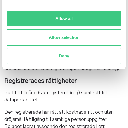
användningen av och åtkomsten till personuppgifter.
Kvalitet
Allow all
Bolaget är också måna om att personuppgifter är
korrekta, fullständiga och aktuella. Vid inhämtandet av
Allow selection
personuppgifter genomförs lämpliga kontroller för att
verifiera uppgifternas riktighet. Uppgifter kontrolleras
och uppdateras därefter löpande genom regelbunden
Deny
kontakt med Bolagets kunder. Rättelse sker utan
dröjsmål om det visar sig att någon uppgift är felaktig.
Registrerades rättigheter
Rätt till tillgång (s.k. registerutdrag) samt rätt till
dataportabilitet.
Den registrerade har rätt att kostnadsfritt och utan
dröjsmål få tillgång till samtliga personuppgifter
Bolaget lagrat avseende den registrerade i ett