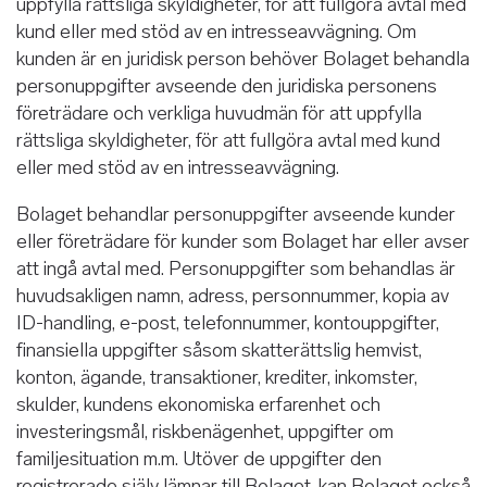
uppfylla rättsliga skyldigheter, för att fullgöra avtal med
kund eller med stöd av en intresseavvägning. Om
kunden är en juridisk person behöver Bolaget behandla
personuppgifter avseende den juridiska personens
företrädare och verkliga huvudmän för att uppfylla
rättsliga skyldigheter, för att fullgöra avtal med kund
eller med stöd av en intresseavvägning.
Bolaget behandlar personuppgifter avseende kunder
eller företrädare för kunder som Bolaget har eller avser
att ingå avtal med. Personuppgifter som behandlas är
huvudsakligen namn, adress, personnummer, kopia av
ID-handling, e-post, telefonnummer, kontouppgifter,
finansiella uppgifter såsom skatterättslig hemvist,
konton, ägande, transaktioner, krediter, inkomster,
skulder, kundens ekonomiska erfarenhet och
investeringsmål, riskbenägenhet, uppgifter om
familjesituation m.m. Utöver de uppgifter den
registrerade själv lämnar till Bolaget, kan Bolaget också